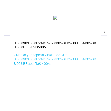
%BB
%D0%90%D0%B2%D1%82%D0%BED%D0%B5%D0%BB
%D
%D0%BE 1474350051
%D
Смазка универсальная пластика
Сма
%BB
%D0%90%D0%B2%D1%82%D0%BED%D0%B5%D0%BB
%D
%D0%BE аэр ДиК 400мл
%D0