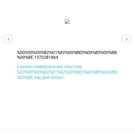
%BB
%D0%90%D0%B2%D1%82%D0%BED%D0%B5%D0%BB
%D
%D0%BE 1372281864
%D
Смазка универсальная пластика
Сма
%BB
%D0%90%D0%B2%D1%82%D0%BED%D0%B5%D0%BB
%D
%D0%BE аэр ДиК 400мл
%D0