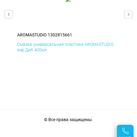
AROMASTUDIO 1302815661
AR
O
Смазка универсальная пластика AROMASTUDIO
Сма
аэр ДиК 400мл
аэр
© Все права защищены.