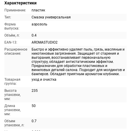
Характеристики
Применение:
пластик
Тип:
Смазка универсальная
Форма
аэрозоль
выпуска:
Объём, л:
0.4
EAN-13:
AROMASTUDIO2
Расширенное
Быстро и эффективно удаляет пыль, грязь, масляные и
описание:
никотиновые загрязнения. Защищает от старения и
выгорания, восстанавливает первоначальную
структуру, обладает антистатическим эффектом.
Предназначен для обработки пластиковых и
виниловых деталей салона. Подходит для молдингов и
бамперов. Обладает приятным ароматом клубники.
Товарная
уход и очистка
группа:
Высота
235
упаковки,
мм:
Длина
50
упаковки,
мм:
Объем
0.7
упаковки, л: