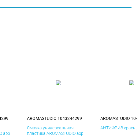
4299
AROMASTUDIO 1043244299
AROMASTUDIO 10
я
Смазка универсальная
АНТИФРИЗ красны
O аэр
пластика AROMASTUDIO аэр