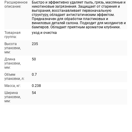
Расширенное
Быстро и эффективно удаляет пыль, грязь, масляные и
описание:
никотиновые загрязнения. Защищает от старения и
выгорания, восстанавливает первоначальную
структуру, обладает антистатическим эффектом.
Предназначен для обработки пластиковых и
виниловых деталей салона. Подходит для молдингов и
бамперов. Обладает приятным ароматом клубники.
Товарная
уход и очистка
группа:
Высота
235
упаковки,
мм:
Длина
50
упаковки,
мм:
Объем
0.7
упаковки, л:
Масса, кг:
0.238
Ширина
54
упаковки,
мм: