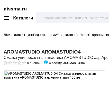
nissma.ru
Каталоги
ЛК
Каталоги групп
Ред.каталоги
Wh-каталоги
Carbase
Сторонние к
AROMASTUDIO
AROMASTUDIO4
Смазка универсальная пластика AROMASTUDIO аэр Аро
О бренде AROMASTUDIO
0 оценок