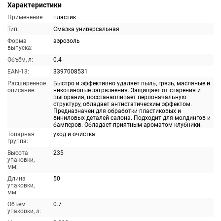
Характеристики
Применение:
пластик
Тип:
Смазка универсальная
Форма
аэрозоль
выпуска:
Объём, л:
0.4
EAN-13:
3397008531
Расширенное
Быстро и эффективно удаляет пыль, грязь, масляные и
описание:
никотиновые загрязнения. Защищает от старения и
выгорания, восстанавливает первоначальную
структуру, обладает антистатическим эффектом.
Предназначен для обработки пластиковых и
виниловых деталей салона. Подходит для молдингов и
бамперов. Обладает приятным ароматом клубники.
Товарная
уход и очистка
группа:
Высота
235
упаковки,
мм:
Длина
50
упаковки,
мм:
Объем
0.7
упаковки, л: