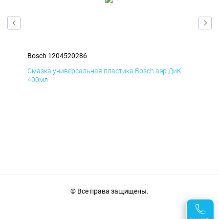
Bosch 1204520286
Bos
Д
Смазка универсальная пластика Bosch аэр ДиК
Сма
400мл
40
© Все права защищены.