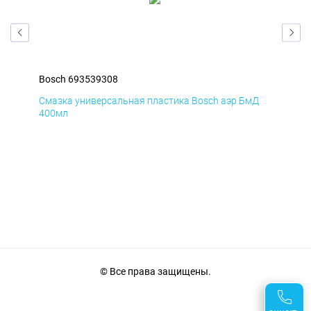
Bosch 693539308
Bos
Смазка универсальная пластика Bosch аэр БмД
Сма
400мл
40
© Все права защищены.