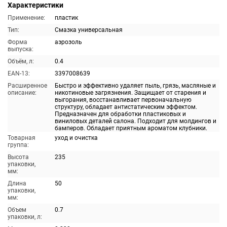
Характеристики
Применение:
пластик
Тип:
Смазка универсальная
Форма
аэрозоль
выпуска:
Объём, л:
0.4
EAN-13:
3397008639
Расширенное
Быстро и эффективно удаляет пыль, грязь, масляные и
описание:
никотиновые загрязнения. Защищает от старения и
выгорания, восстанавливает первоначальную
структуру, обладает антистатическим эффектом.
Предназначен для обработки пластиковых и
виниловых деталей салона. Подходит для молдингов и
бамперов. Обладает приятным ароматом клубники.
Товарная
уход и очистка
группа:
Высота
235
упаковки,
мм:
Длина
50
упаковки,
мм:
Объем
0.7
упаковки, л: