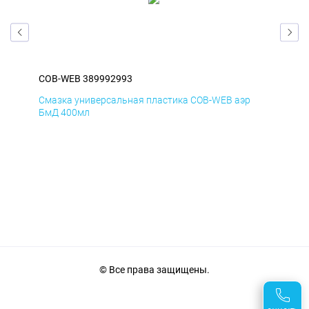
COB-WEB 389992993
COB
Смазка универсальная пластика COB-WEB аэр
Сма
БмД 400мл
ДиК
© Все права защищены.