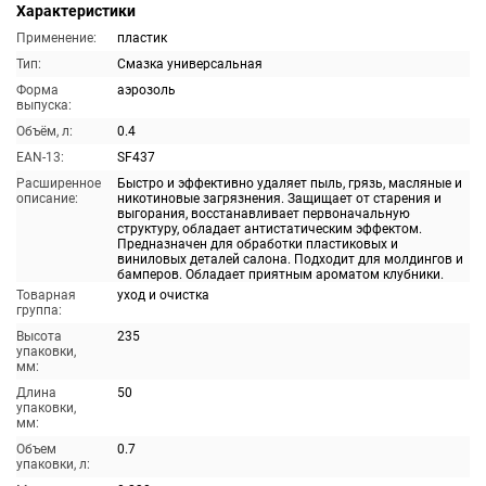
Характеристики
Применение:
пластик
Тип:
Смазка универсальная
Форма
аэрозоль
выпуска:
Объём, л:
0.4
EAN-13:
SF437
Расширенное
Быстро и эффективно удаляет пыль, грязь, масляные и
описание:
никотиновые загрязнения. Защищает от старения и
выгорания, восстанавливает первоначальную
структуру, обладает антистатическим эффектом.
Предназначен для обработки пластиковых и
виниловых деталей салона. Подходит для молдингов и
бамперов. Обладает приятным ароматом клубники.
Товарная
уход и очистка
группа:
Высота
235
упаковки,
мм:
Длина
50
упаковки,
мм:
Объем
0.7
упаковки, л: