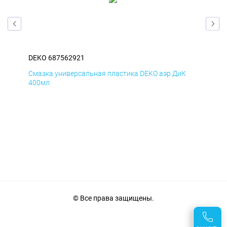
DEKO 687562921
DEK
Д
Смазка универсальная пластика DEKO аэр ДиК
Сма
400мл
40
© Все права защищены.