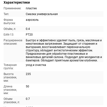
Характеристики
Применение:
пластик
Тип:
Смазка универсальная
Форма
аэрозоль
выпуска:
Объём, л:
0.4
EAN-13:
PT20
Расширенное
Быстро и эффективно удаляет пыль, грязь, масляные и
описание:
никотиновые загрязнения. Защищает от старения и
выгорания, восстанавливает первоначальную
структуру, обладает антистатическим эффектом.
Предназначен для обработки пластиковых и
виниловых деталей салона. Подходит для молдингов и
бамперов. Обладает приятным ароматом клубники.
Товарная
уход и очистка
группа:
Высота
235
упаковки,
мм:
Длина
50
упаковки,
мм:
Объем
0.7
упаковки, л: