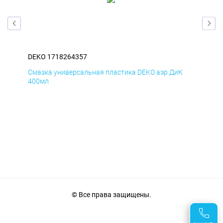
DEKO 1718264357
DEK
Д
Смазка универсальная пластика DEKO аэр ДиК
Сма
400мл
40
© Все права защищены.