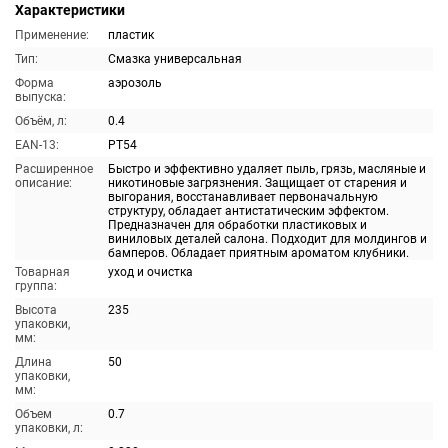
Характеристики
Применение:
пластик
Тип:
Смазка универсальная
Форма
аэрозоль
выпуска:
Объём, л:
0.4
EAN-13:
PT54
Расширенное
Быстро и эффективно удаляет пыль, грязь, масляные и
описание:
никотиновые загрязнения. Защищает от старения и
выгорания, восстанавливает первоначальную
структуру, обладает антистатическим эффектом.
Предназначен для обработки пластиковых и
виниловых деталей салона. Подходит для молдингов и
бамперов. Обладает приятным ароматом клубники.
Товарная
уход и очистка
группа:
Высота
235
упаковки,
мм:
Длина
50
упаковки,
мм:
Объем
0.7
упаковки, л: