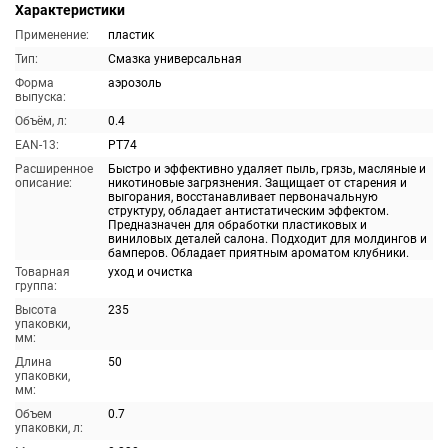
Характеристики
Применение:
пластик
Тип:
Смазка универсальная
Форма
аэрозоль
выпуска:
Объём, л:
0.4
EAN-13:
PT74
Расширенное
Быстро и эффективно удаляет пыль, грязь, масляные и
описание:
никотиновые загрязнения. Защищает от старения и
выгорания, восстанавливает первоначальную
структуру, обладает антистатическим эффектом.
Предназначен для обработки пластиковых и
виниловых деталей салона. Подходит для молдингов и
бамперов. Обладает приятным ароматом клубники.
Товарная
уход и очистка
группа:
Высота
235
упаковки,
мм:
Длина
50
упаковки,
мм:
Объем
0.7
упаковки, л: