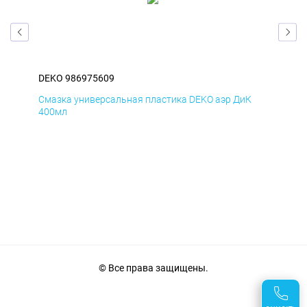
DEKO 986975609
DEK
Д
Смазка универсальная пластика DEKO аэр ДиК
Сма
400мл
40
© Все права защищены.