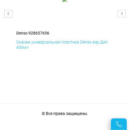
Denso 928657656
Den
Д
Смазка универсальная пластика Denso аэр ДиК
Сма
400мл
40
© Все права защищены.