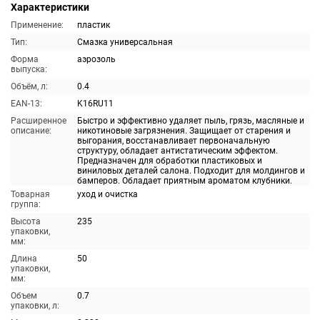
Характеристики
Применение:
пластик
Тип:
Смазка универсальная
Форма
аэрозоль
выпуска:
Объём, л:
0.4
EAN-13:
K16RU11
Расширенное
Быстро и эффективно удаляет пыль, грязь, масляные и
описание:
никотиновые загрязнения. Защищает от старения и
выгорания, восстанавливает первоначальную
структуру, обладает антистатическим эффектом.
Предназначен для обработки пластиковых и
виниловых деталей салона. Подходит для молдингов и
бамперов. Обладает приятным ароматом клубники.
Товарная
уход и очистка
группа:
Высота
235
упаковки,
мм:
Длина
50
упаковки,
мм:
Объем
0.7
упаковки, л: