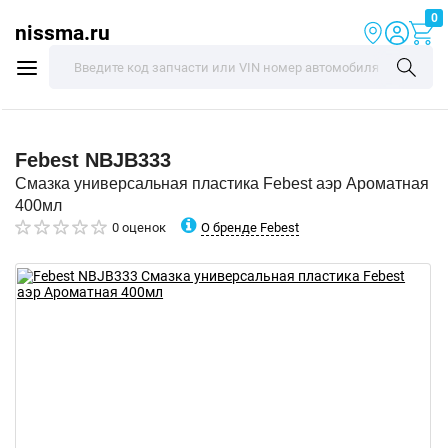
0
nissma.ru
Febest
NBJB333
Смазка универсальная пластика Febest аэр Ароматная
400мл
О бренде Febest
0 оценок