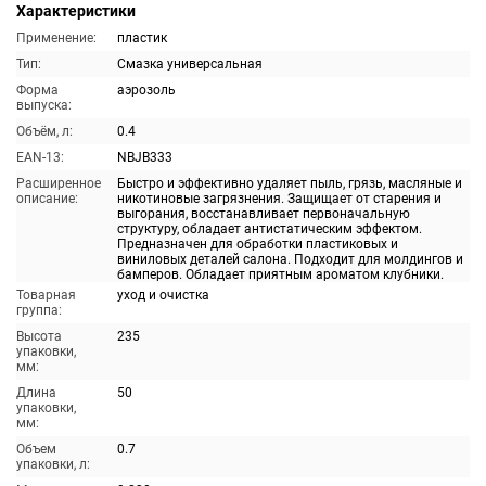
Характеристики
Применение:
пластик
Тип:
Смазка универсальная
Форма
аэрозоль
выпуска:
Объём, л:
0.4
EAN-13:
NBJB333
Расширенное
Быстро и эффективно удаляет пыль, грязь, масляные и
описание:
никотиновые загрязнения. Защищает от старения и
выгорания, восстанавливает первоначальную
структуру, обладает антистатическим эффектом.
Предназначен для обработки пластиковых и
виниловых деталей салона. Подходит для молдингов и
бамперов. Обладает приятным ароматом клубники.
Товарная
уход и очистка
группа:
Высота
235
упаковки,
мм:
Длина
50
упаковки,
мм:
Объем
0.7
упаковки, л: