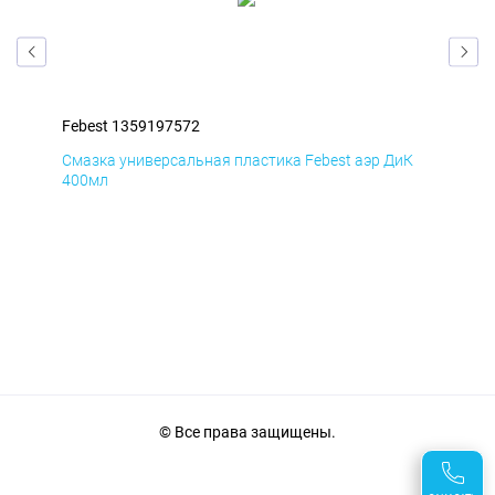
Febest 1359197572
Feb
мД
Смазка универсальная пластика Febest аэр ДиК
Сма
400мл
40
© Все права защищены.