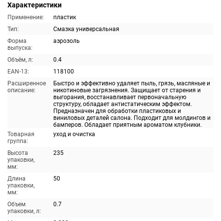
Характеристики
Применение:
пластик
Тип:
Смазка универсальная
Форма
аэрозоль
выпуска:
Объём, л:
0.4
EAN-13:
118100
Расширенное
Быстро и эффективно удаляет пыль, грязь, масляные и
описание:
никотиновые загрязнения. Защищает от старения и
выгорания, восстанавливает первоначальную
структуру, обладает антистатическим эффектом.
Предназначен для обработки пластиковых и
виниловых деталей салона. Подходит для молдингов и
бамперов. Обладает приятным ароматом клубники.
Товарная
уход и очистка
группа:
Высота
235
упаковки,
мм:
Длина
50
упаковки,
мм:
Объем
0.7
упаковки, л: