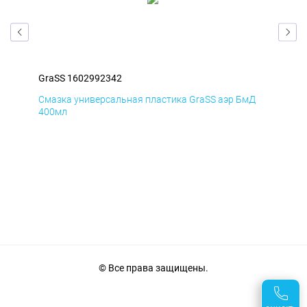
GraSS 1602992342
Gra
Смазка универсальная пластика GraSS аэр БмД
Сма
400мл
40
© Все права защищены.