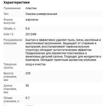
Характеристики
Применение:
пластик
Тип:
Смазка универсальная
Форма
аэрозоль
выпуска:
Объём, л:
0.4
EAN-13:
20124W
Расширенное
Быстро и эффективно удаляет пыль, грязь, масляные и
описание:
никотиновые загрязнения. Защищает от старения и
выгорания, восстанавливает первоначальную
структуру, обладает антистатическим эффектом.
Предназначен для обработки пластиковых и
виниловых деталей салона. Подходит для молдингов и
бамперов. Обладает приятным ароматом клубники.
Товарная
уход и очистка
группа:
Высота
235
упаковки,
мм:
Длина
50
упаковки,
мм:
Объем
0.7
упаковки, л: