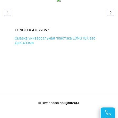
LONGTEK 470793571
LO
Смазка универсальная пластика LONGTEK аэр
Сма
ДиК 400мл
ПхВ
© Все права защищены.