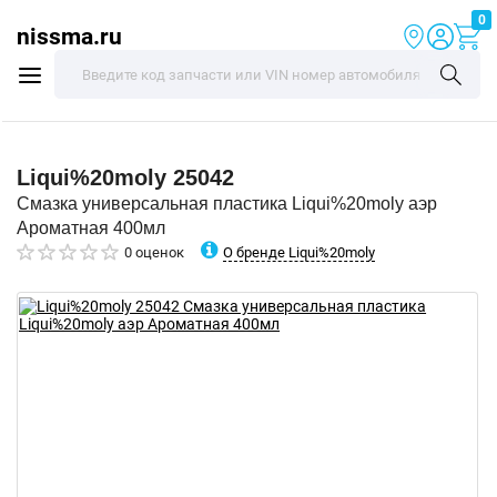
0
nissma.ru
Liqui%20moly
25042
Смазка универсальная пластика Liqui%20moly аэр
Ароматная 400мл
О бренде Liqui%20moly
0 оценок