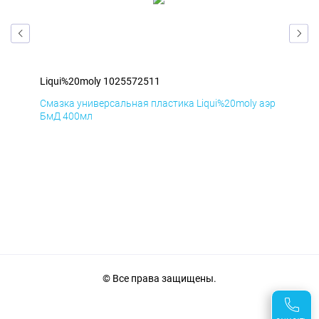
Liqui%20moly 1025572511
Liq
Смазка универсальная пластика Liqui%20moly аэр
Сма
БмД 400мл
ДиК
© Все права защищены.