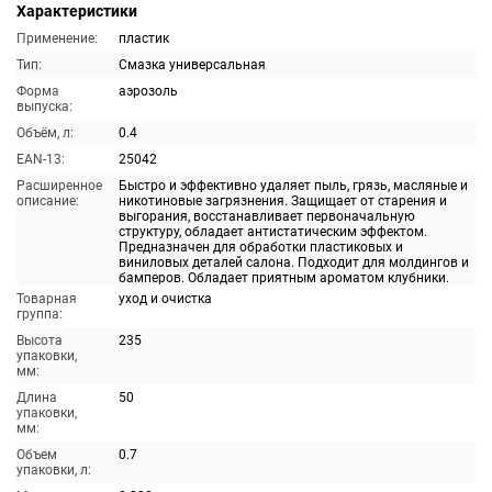
Характеристики
Применение:
пластик
Тип:
Смазка универсальная
Форма
аэрозоль
выпуска:
Объём, л:
0.4
EAN-13:
25042
Расширенное
Быстро и эффективно удаляет пыль, грязь, масляные и
описание:
никотиновые загрязнения. Защищает от старения и
выгорания, восстанавливает первоначальную
структуру, обладает антистатическим эффектом.
Предназначен для обработки пластиковых и
виниловых деталей салона. Подходит для молдингов и
бамперов. Обладает приятным ароматом клубники.
Товарная
уход и очистка
группа:
Высота
235
упаковки,
мм:
Длина
50
упаковки,
мм:
Объем
0.7
упаковки, л: