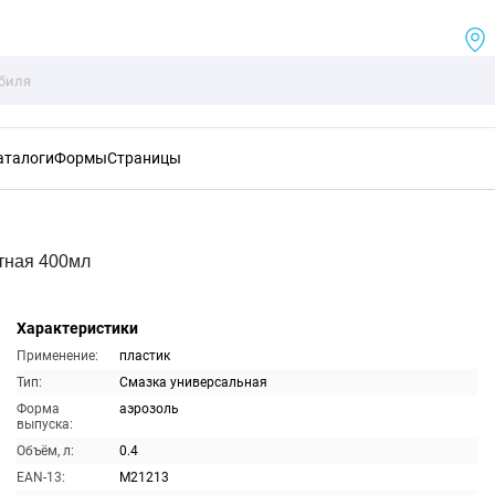
аталоги
Формы
Страницы
тная 400мл
Характеристики
Применение:
пластик
Тип:
Смазка универсальная
Форма
аэрозоль
выпуска:
Объём, л:
0.4
EAN-13:
M21213