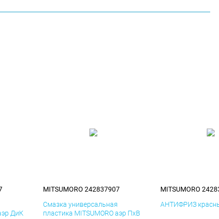
7
MITSUMORO 242837907
MITSUMORO 2428
я
Смазка универсальная
АНТИФРИЗ красны
аэр ДиК
пластика MITSUMORO аэр ПхВ