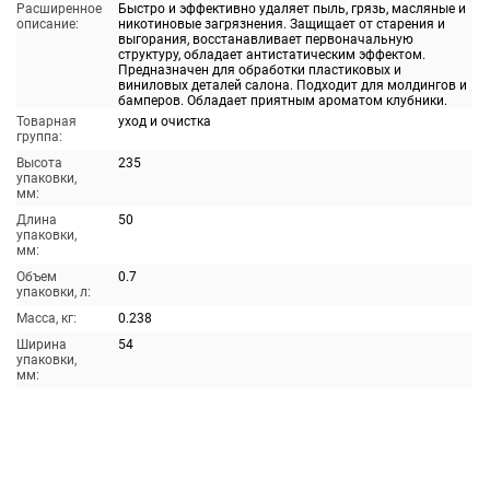
Расширенное
Быстро и эффективно удаляет пыль, грязь, масляные и
описание:
никотиновые загрязнения. Защищает от старения и
выгорания, восстанавливает первоначальную
структуру, обладает антистатическим эффектом.
Предназначен для обработки пластиковых и
виниловых деталей салона. Подходит для молдингов и
бамперов. Обладает приятным ароматом клубники.
Товарная
уход и очистка
группа:
Высота
235
упаковки,
мм:
Длина
50
упаковки,
мм:
Объем
0.7
упаковки, л:
Масса, кг:
0.238
Ширина
54
упаковки,
мм: