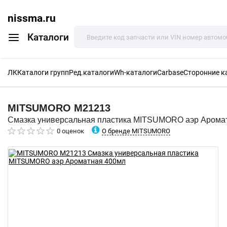
nissma.ru
Каталоги
ЛК
Каталоги групп
Ред.каталоги
Wh-каталоги
Carbase
Сторонние к
MITSUMORO
M21213
Смазка универсальная пластика MITSUMORO аэр Арома
О бренде MITSUMORO
0 оценок