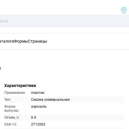
аталоги
Формы
Страницы
л
Характеристики
Применение:
пластик
Тип:
Смазка универсальная
Форма
аэрозоль
выпуска:
Объём, л:
0.4
EAN-13:
2712003