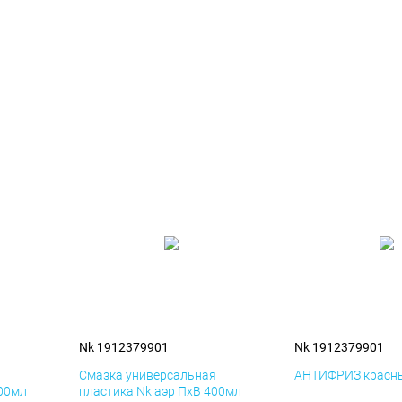
Nk 1912379901
Nk 1912379901
я
Смазка универсальная
АНТИФРИЗ красны
400мл
пластика Nk аэр ПхВ 400мл