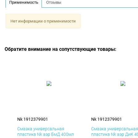
Применимость
Отзывы
Нет информации о применимости
Обратите внимание на сопутствующие товары:
Nk 1912379901
Nk 1912379901
Смазка универсальная
Смазка универсальна
пластика Nk аэр БмД 400мл
пластика Nk аэр ДиК 