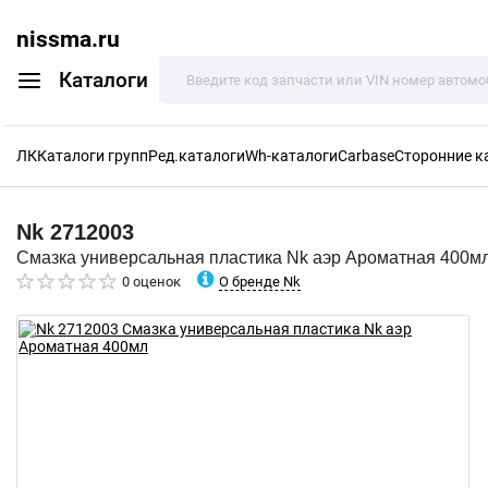
nissma.ru
Каталоги
ЛК
Каталоги групп
Ред.каталоги
Wh-каталоги
Carbase
Сторонние к
Nk
2712003
Смазка универсальная пластика Nk аэр Ароматная 400м
О бренде Nk
0 оценок