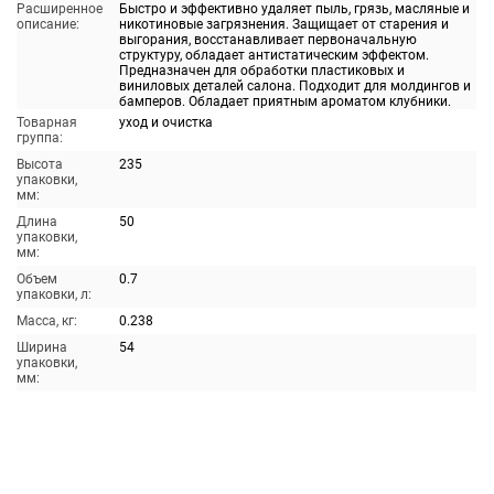
Расширенное
Быстро и эффективно удаляет пыль, грязь, масляные и
описание:
никотиновые загрязнения. Защищает от старения и
выгорания, восстанавливает первоначальную
структуру, обладает антистатическим эффектом.
Предназначен для обработки пластиковых и
виниловых деталей салона. Подходит для молдингов и
бамперов. Обладает приятным ароматом клубники.
Товарная
уход и очистка
группа:
Высота
235
упаковки,
мм:
Длина
50
упаковки,
мм:
Объем
0.7
упаковки, л:
Масса, кг:
0.238
Ширина
54
упаковки,
мм: