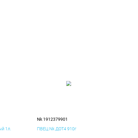
Nk 1912379901
й 1л.
ПВЕЦ Nk ДОТ4 910г