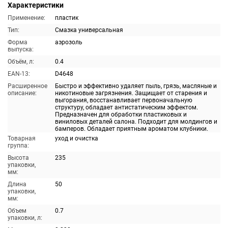
Характеристики
Применение:
пластик
Тип:
Смазка универсальная
Форма
аэрозоль
выпуска:
Объём, л:
0.4
EAN-13:
D4648
Расширенное
Быстро и эффективно удаляет пыль, грязь, масляные и
описание:
никотиновые загрязнения. Защищает от старения и
выгорания, восстанавливает первоначальную
структуру, обладает антистатическим эффектом.
Предназначен для обработки пластиковых и
виниловых деталей салона. Подходит для молдингов и
бамперов. Обладает приятным ароматом клубники.
Товарная
уход и очистка
группа:
Высота
235
упаковки,
мм:
Длина
50
упаковки,
мм:
Объем
0.7
упаковки, л: