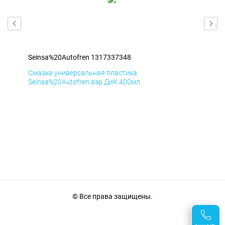
Seinsa%20Autofren 1317337348
Sei
Смазка универсальная пластика
Сма
Seinsa%20Autofren аэр ДиК 400мл
Sei
© Все права защищены.