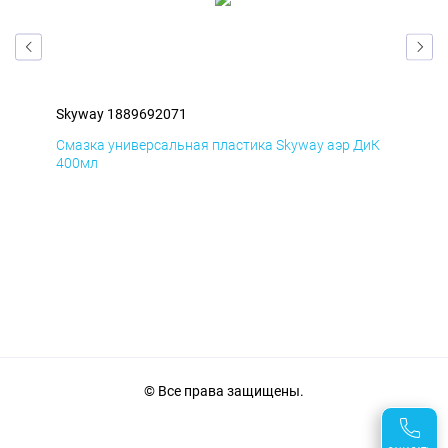
Skyway 1889692071
Sky
мД
Смазка универсальная пластика Skyway аэр ДиК
Сма
400мл
40
© Все права защищены.