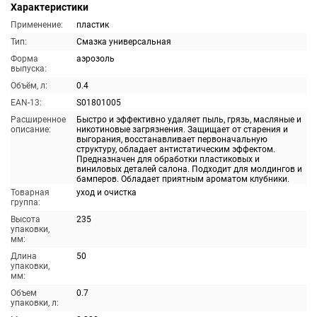
Характеристики
Применение:
пластик
Тип:
Смазка универсальная
Форма
аэрозоль
выпуска:
Объём, л:
0.4
EAN-13:
S01801005
Расширенное
Быстро и эффективно удаляет пыль, грязь, масляные и
описание:
никотиновые загрязнения. Защищает от старения и
выгорания, восстанавливает первоначальную
структуру, обладает антистатическим эффектом.
Предназначен для обработки пластиковых и
виниловых деталей салона. Подходит для молдингов и
бамперов. Обладает приятным ароматом клубники.
Товарная
уход и очистка
группа:
Высота
235
упаковки,
мм:
Длина
50
упаковки,
мм:
Объем
0.7
упаковки, л: