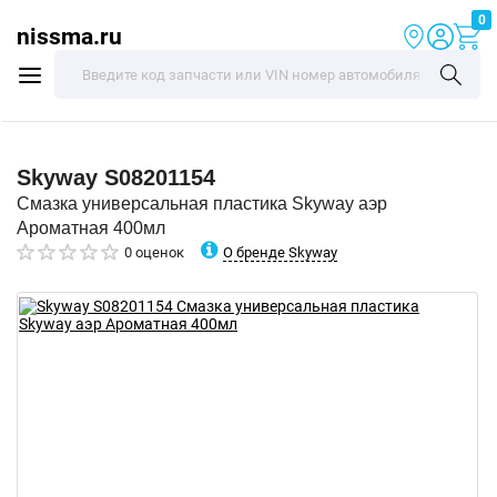
0
nissma.ru
Skyway
S08201154
Смазка универсальная пластика Skyway аэр
Ароматная 400мл
О бренде Skyway
0 оценок