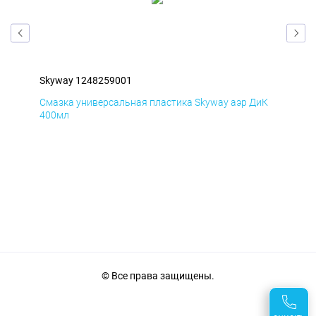
Skyway 1248259001
Sky
мД
Смазка универсальная пластика Skyway аэр ДиК
Сма
400мл
40
© Все права защищены.