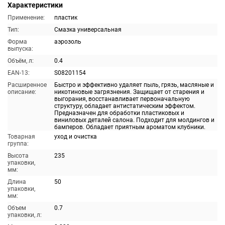
Характеристики
Применение:
пластик
Тип:
Смазка универсальная
Форма
аэрозоль
выпуска:
Объём, л:
0.4
EAN-13:
S08201154
Расширенное
Быстро и эффективно удаляет пыль, грязь, масляные и
описание:
никотиновые загрязнения. Защищает от старения и
выгорания, восстанавливает первоначальную
структуру, обладает антистатическим эффектом.
Предназначен для обработки пластиковых и
виниловых деталей салона. Подходит для молдингов и
бамперов. Обладает приятным ароматом клубники.
Товарная
уход и очистка
группа:
Высота
235
упаковки,
мм:
Длина
50
упаковки,
мм:
Объем
0.7
упаковки, л: