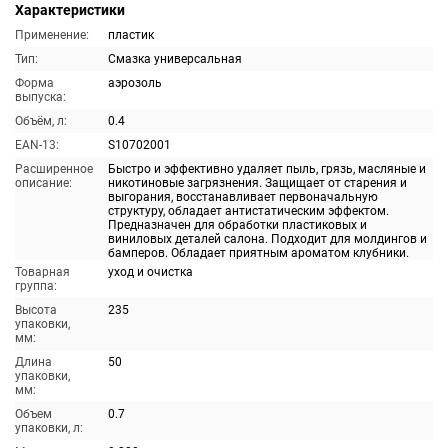
Характеристики
Применение:
пластик
Тип:
Смазка универсальная
Форма
аэрозоль
выпуска:
Объём, л:
0.4
EAN-13:
S10702001
Расширенное
Быстро и эффективно удаляет пыль, грязь, масляные и
описание:
никотиновые загрязнения. Защищает от старения и
выгорания, восстанавливает первоначальную
структуру, обладает антистатическим эффектом.
Предназначен для обработки пластиковых и
виниловых деталей салона. Подходит для молдингов и
бамперов. Обладает приятным ароматом клубники.
Товарная
уход и очистка
группа:
Высота
235
упаковки,
мм:
Длина
50
упаковки,
мм:
Объем
0.7
упаковки, л: