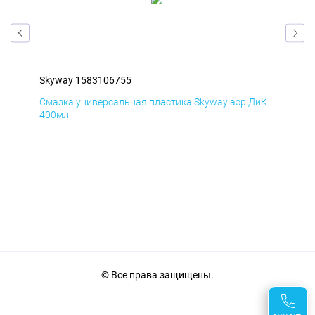
Skyway 1583106755
Sky
мД
Смазка универсальная пластика Skyway аэр ДиК
Сма
400мл
40
© Все права защищены.