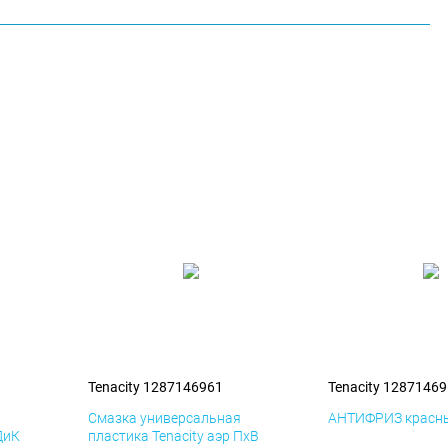
Tenacity 1287146961
Tenacity 1287146
я
Смазка универсальная
АНТИФРИЗ красны
ДиК
пластика Tenacity аэр ПхВ