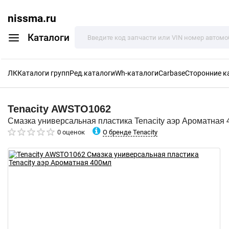
nissma.ru
Каталоги
ЛК
Каталоги групп
Ред.каталоги
Wh-каталоги
Carbase
Сторонние к
Tenacity
AWSTO1062
Смазка универсальная пластика Tenacity аэр Ароматная
О бренде Tenacity
0 оценок