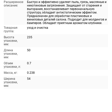
Расширенное
Быстро и эффективно удаляет пыль, грязь, масляные и
описание:
никотиновые загрязнения. Защищает от старения и
выгорания, восстанавливает первоначальную
структуру, обладает антистатическим эффектом.
Предназначен для обработки пластиковых и
виниловых деталей салона. Подходит для молдингов и
бамперов. Обладает приятным ароматом клубники.
Товарная
уход и очистка
группа:
Высота
235
упаковки,
мм:
Длина
50
упаковки,
мм:
Объем
0.7
упаковки, л:
Масса, кг:
0.238
Ширина
54
упаковки,
мм: