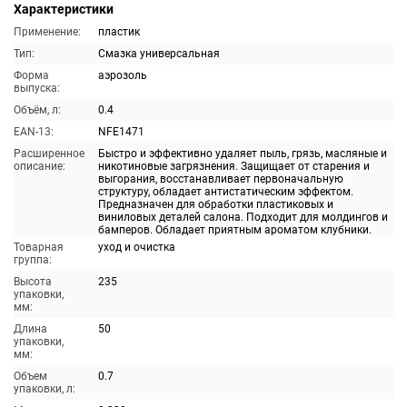
Характеристики
Применение:
пластик
Тип:
Смазка универсальная
Форма
аэрозоль
выпуска:
Объём, л:
0.4
EAN-13:
NFE1471
Расширенное
Быстро и эффективно удаляет пыль, грязь, масляные и
описание:
никотиновые загрязнения. Защищает от старения и
выгорания, восстанавливает первоначальную
структуру, обладает антистатическим эффектом.
Предназначен для обработки пластиковых и
виниловых деталей салона. Подходит для молдингов и
бамперов. Обладает приятным ароматом клубники.
Товарная
уход и очистка
группа:
Высота
235
упаковки,
мм:
Длина
50
упаковки,
мм:
Объем
0.7
упаковки, л: