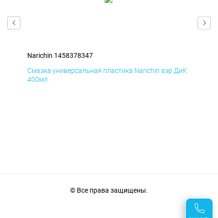
Narichin 1458378347
Nar
БмД
Смазка универсальная пластика Narichin аэр ДиК
Сма
400мл
40
© Все права защищены.