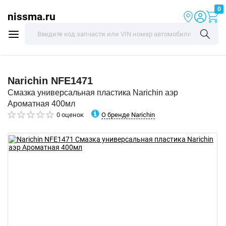
0
nissma.ru
Narichin
NFE1471
Смазка универсальная пластика Narichin аэр
Ароматная 400мл
О бренде Narichin
0 оценок