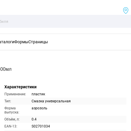
аталоги
Формы
Страницы
400мл
Характеристики
Применение:
пластик
Тип:
Смазка универсальная
Форма
аэрозоль
выпуска:
Объём, л:
0.4
EAN-13:
S02701034