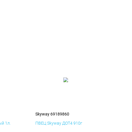
Skyway 69189860
й 1л.
ПВЕЦ Skyway ДОТ4 910г