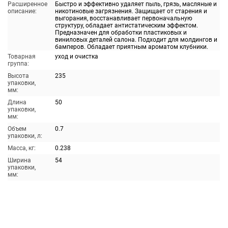
Расширенное
Быстро и эффективно удаляет пыль, грязь, масляные и
описание:
никотиновые загрязнения. Защищает от старения и
выгорания, восстанавливает первоначальную
структуру, обладает антистатическим эффектом.
Предназначен для обработки пластиковых и
виниловых деталей салона. Подходит для молдингов и
бамперов. Обладает приятным ароматом клубники.
Товарная
уход и очистка
группа:
Высота
235
упаковки,
мм:
Длина
50
упаковки,
мм:
Объем
0.7
упаковки, л:
Масса, кг:
0.238
Ширина
54
упаковки,
мм: