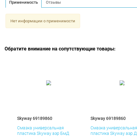
Применимость
Отзывы
Нет информации о применимости
Обратите внимание на сопутствующие товары:
Skyway 69189860
Skyway 69189860
Смазка универсальная
Смазка универсальна
пластика Skyway аэр БмД
пластика Skyway аэр 