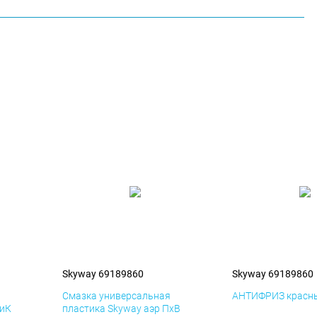
Skyway 69189860
Skyway 69189860
я
Смазка универсальная
АНТИФРИЗ красны
ДиК
пластика Skyway аэр ПхВ