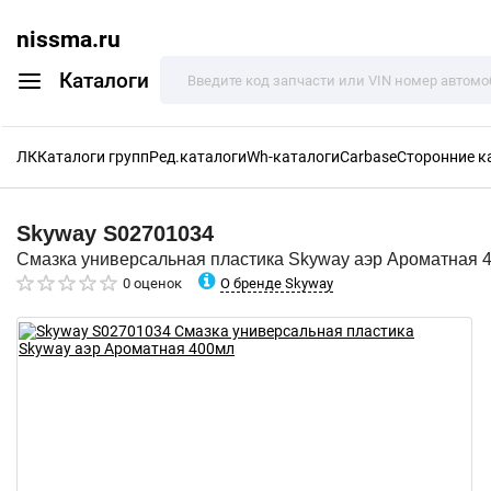
nissma.ru
Каталоги
ЛК
Каталоги групп
Ред.каталоги
Wh-каталоги
Carbase
Сторонние к
Skyway
S02701034
Смазка универсальная пластика Skyway аэр Ароматная 
О бренде Skyway
0 оценок